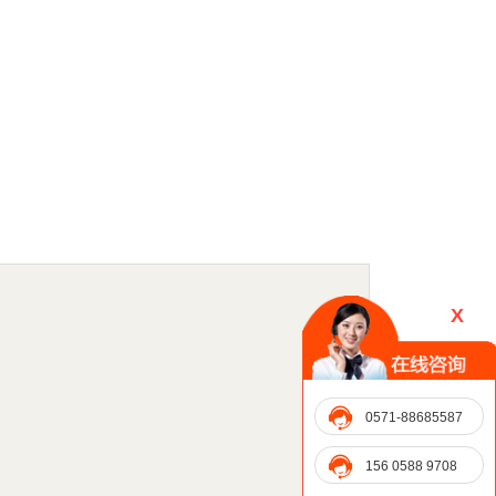
X
0571-88685587
156 0588 9708