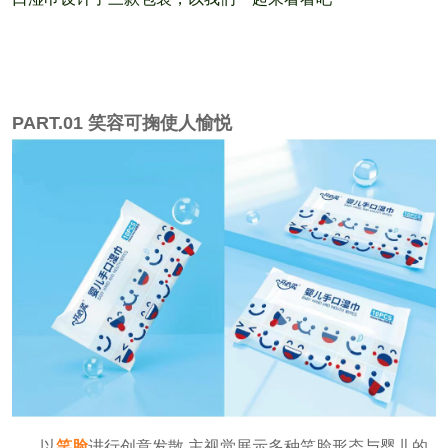
PART.
0
1 笑容可掬使人愉悦
以
笑脸
进行创意发散,主视觉展示多种笑脸形态与婴儿的