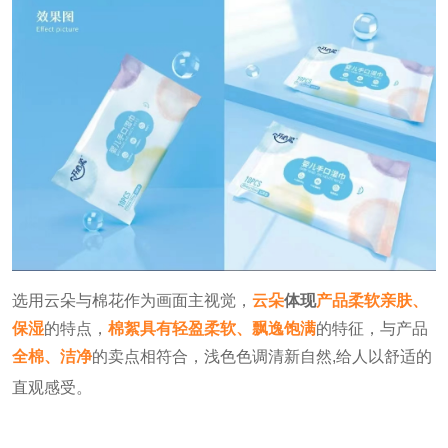
选用云朵与棉花作为画面主视觉，
云朵
体现
产品柔软亲肤、
保湿
的特点，
棉絮具有轻盈柔软、飘逸饱满
的特征，与产品
全棉、洁净
的卖点相符合，浅色色调清新自然,给人以舒适的
直观感受。