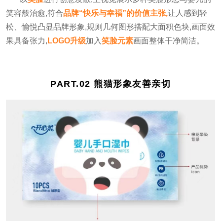
笑容般治愈,符合
品牌“快乐与幸福”的价值主张,
让人感到轻
松、愉悦凸显品牌形象,规则几何图形搭配大面积色块,画面效
果具备张力,
LOGO升级
加入
笑脸元素
画面整体干净简洁。
PART.
02 熊猫形象友善亲切