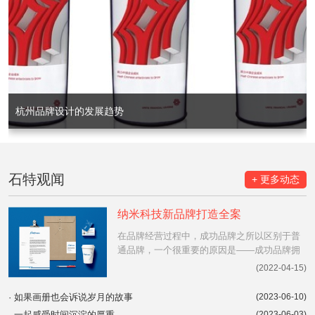
杭州品牌设计的发展趋势
石特观闻
+ 更多动态
纳米科技新品牌打造全案
在品牌经营过程中，成功品牌之所以区别于普
通品牌，一个很重要的原因是——成功品牌拥
有家喻户晓的知名度，消费者能在第一时间回
(2022-04-15)
忆起品牌名称。更重要的是，能够突出品牌个
性与价值，与消费者身份、品味相符。
·
如果画册也会诉说岁月的故事
(2023-06-10)
·
一起感受时间沉淀的厚重
(2023-06-03)