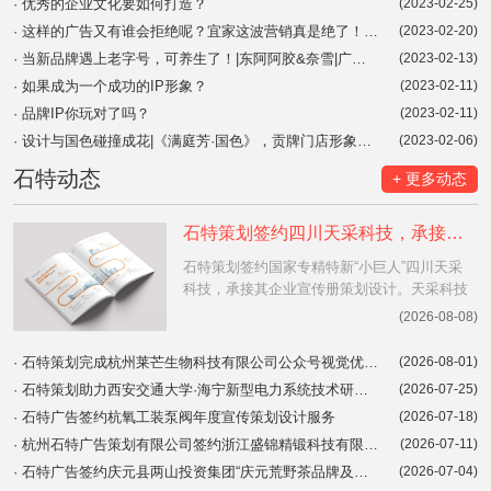
·
优秀的企业文化要如何打造？
(2023-02-25)
·
这样的广告又有谁会拒绝呢？宜家这波营销真是绝了！|品牌营销案例分享
(2023-02-20)
·
当新品牌遇上老字号，可养生了！|东阿阿胶&奈雪|广告创意|品牌联名
(2023-02-13)
·
如果成为一个成功的IP形象？
(2023-02-11)
·
品牌IP你玩对了吗？
(2023-02-11)
·
设计与国色碰撞成花|《满庭芳·国色》，贡牌门店形象设计
(2023-02-06)
石特动态
+ 更多动态
石特策划签约四川天采科技，承接国家级专精特新“小巨人”企业宣传册策划设计
石特策划签约国家专精特新“小巨人”四川天采
科技，承接其企业宣传册策划设计。天采科技
系中国制氢行业领军企业，拥有247余项专
(2026-08-08)
利、600+项目业绩。石特将为其构建“务实+专
业+创意”的系统品牌表达体系。查看详情。
·
石特策划完成杭州莱芒生物科技有限公司公众号视觉优化设计
(2026-08-01)
·
石特策划助力西安交通大学·海宁新型电力系统技术研究院，完成品牌画册设计项目交付
(2026-07-25)
·
石特广告签约杭氧工装泵阀年度宣传策划设计服务
(2026-07-18)
·
杭州石特广告策划有限公司签约浙江盛锦精锻科技有限公司品牌形象Logo设计及宣传画册策划、拍摄、设计项目
(2026-07-11)
·
石特广告签约庆元县两山投资集团“庆元荒野茶品牌及产品整体打造”项目，以品牌赋能生态产业价值跃升
(2026-07-04)