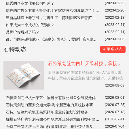
·
优秀的企业文化要如何打造？
(2023-02-25)
·
这样的广告又有谁会拒绝呢？宜家这波营销真是绝了！|品牌营销案例分享
(2023-02-20)
·
当新品牌遇上老字号，可养生了！|东阿阿胶&奈雪|广告创意|品牌联名
(2023-02-13)
·
如果成为一个成功的IP形象？
(2023-02-11)
·
品牌IP你玩对了吗？
(2023-02-11)
·
设计与国色碰撞成花|《满庭芳·国色》，贡牌门店形象设计
(2023-02-06)
石特动态
+ 更多动态
石特策划签约四川天采科技，承接国家级专精特新“小巨人”企业宣传册策划设计
石特策划签约国家专精特新“小巨人”四川天采
科技，承接其企业宣传册策划设计。天采科技
系中国制氢行业领军企业，拥有247余项专
(2026-08-08)
利、600+项目业绩。石特将为其构建“务实+专
业+创意”的系统品牌表达体系。查看详情。
·
石特策划完成杭州莱芒生物科技有限公司公众号视觉优化设计
(2026-08-01)
·
石特策划助力西安交通大学·海宁新型电力系统技术研究院，完成品牌画册设计项目交付
(2026-07-25)
·
石特广告签约杭氧工装泵阀年度宣传策划设计服务
(2026-07-18)
·
杭州石特广告策划有限公司签约浙江盛锦精锻科技有限公司品牌形象Logo设计及宣传画册策划、拍摄、设计项目
(2026-07-11)
·
石特广告签约庆元县两山投资集团“庆元荒野茶品牌及产品整体打造”项目，以品牌赋能生态产业价值跃升
(2026-07-04)