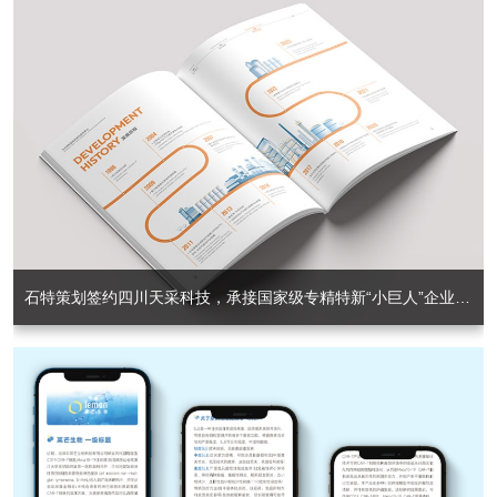
石特策划签约四川天采科技，承接国家级专精特新“小巨人”企业宣传册策划设计