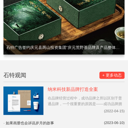
石特广告签约庆元县两山投资集团“庆元荒野茶品牌及产品整体打造”项目，以品牌赋能生态产业价值跃升
石特观闻
+ 更多动态
纳米科技新品牌打造全案
在品牌经营过程中，成功品牌之所以区别于普
通品牌，一个很重要的原因是——成功品牌拥
有家喻户晓的知名度，消费者能在第一时间回
(2022-04-15)
忆起品牌名称。更重要的是，能够突出品牌个
性与价值，与消费者身份、品味相符。
·
如果画册也会诉说岁月的故事
(2023-06-10)