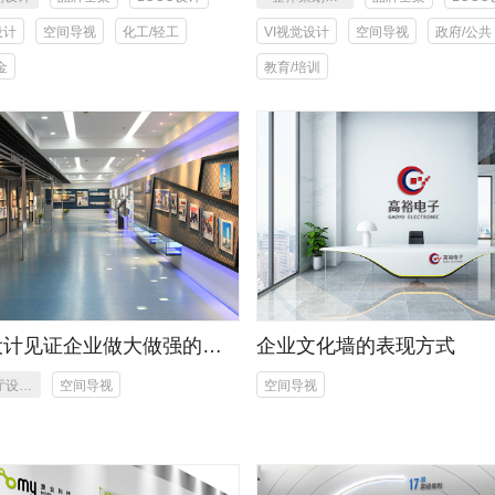
LOGO形象设
设计
空间导视
化工/轻工
VI视觉设计
空间导视
政府/公共
计，环境空间
金
教育/培训
设计，制作安
装
设计见证企业做大做强的创
企业文化墙的表现方式
厅设计
空间导视
空间导视
作