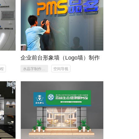
作
企业前台形象墙（Logo墙）制作
工程
水晶字制作、
空间导视
亚克力字制
作、安装