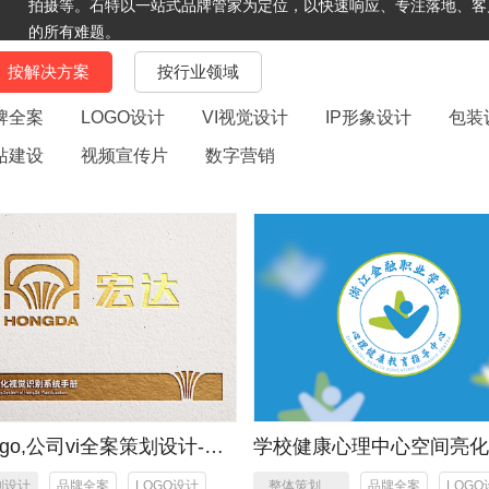
拍摄等。石特以一站式品牌管家为定位，以快速响应、专注落地、客
的所有难题。
按解决方案
按行业领域
牌全案
LOGO设计
VI视觉设计
IP形象设计
包装
站建设
视频宣传片
数字营销
ogo,公司vi全案策划设计-宏
学校健康心理中心空间亮化
化
策划设计
划设计
品牌全案
LOGO设计
整体策划，
品牌全案
LOGO