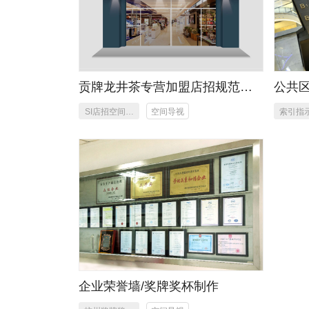
贡牌龙井茶专营加盟店招规范策
公共
划设计
SI店招空间设
空间导视
索引指
计,品牌标准
作
色定位,招商
落地策划设计
企业荣誉墙/奖牌奖杯制作