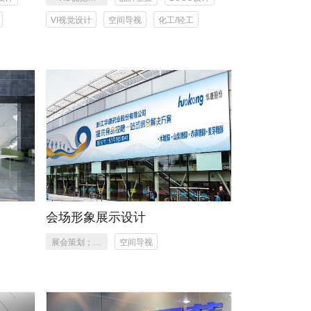
统，空间视
VI视觉设计
空间导视
化工/轻工
觉，车间目视
化，工厂看板
会场形象展示设计
展会策划；主
空间导视
KV、海报、
灯箱、易拉
宝、形象设计