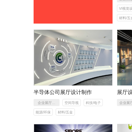
VI视觉
材料/五
半导体公司展厅设计制作
展厅
业史
企业展厅设
空间导视
科技/电子
企业展
计，展厅施
制
能源/环保
材料/五金
工，安装制作