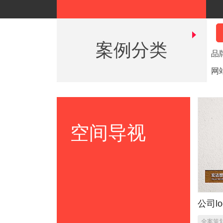
案例分类
品
网
空间导视
公司l
达塑
全案策