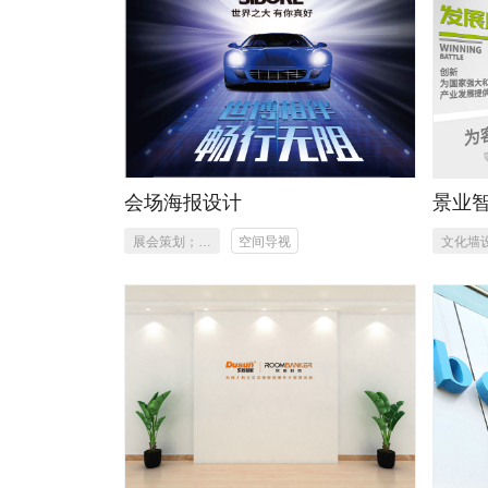
会场海报设计
景业
展会策划；主
空间导视
文化墙
KV、海报、
作
灯箱、易拉
宝、形象设计