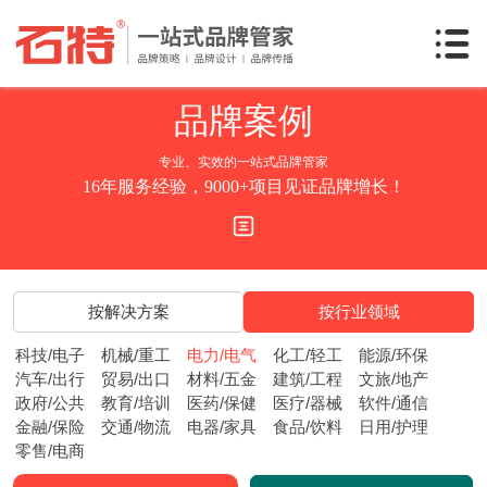
品牌
案例
专业、实效的一站式品牌管家
16年服务经验，9000+项目见证品牌增长！
按解决方案
按行业领域
科技/电子
机械/重工
电力/电气
化工/轻工
能源/环保
汽车/出行
贸易/出口
材料/五金
建筑/工程
文旅/地产
政府/公共
教育/培训
医药/保健
医疗/器械
软件/通信
金融/保险
交通/物流
电器/家具
食品/饮料
日用/护理
零售/电商